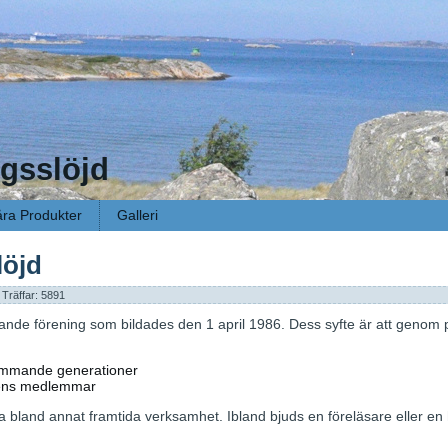
gsslöjd
ra Produkter
Galleri
löjd
| Träffar: 5891
ande förening som bildades den 1 april 1986. Dess syfte är att genom p
 kommande generationer
ngens medlemmar
era bland annat framtida verksamhet. Ibland bjuds en föreläsare eller en h