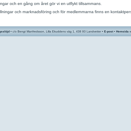
ningar och en gång om året gör vi en utflykt tillsammans.
ällningar och marknadsföring och för medlemmarna finns en kontaktperso
gsslöjd
•
c/o
Bengt Manfredsson, Lilla Ekuddens väg 1, 438 93 Landvetter •
E-post
•
Hemsida
w