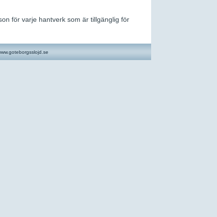
n för varje hantverk som är tillgänglig för
ww.goteborgsslojd.se