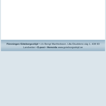
Föreningen Göteborgsslöjd
•
c/o
Bengt Manfredsson, Lilla Ekuddens väg 1, 438 93
Landvetter •
E-post
•
Hemsida
www.goteborgsslojd.se