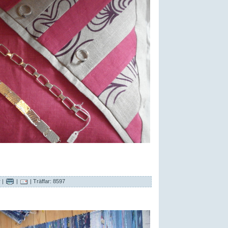
r
|
|
| Träffar: 8597