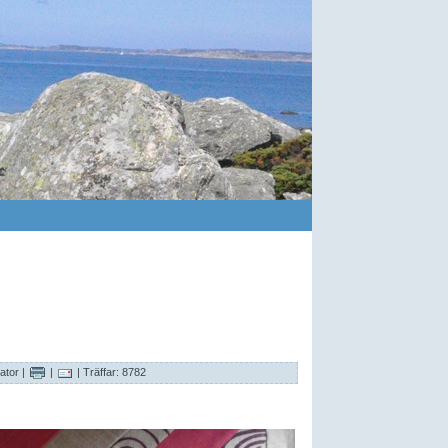
ator
|
|
| Träffar: 8782