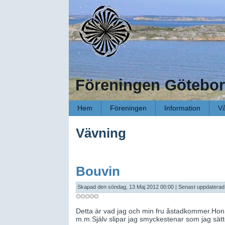
Föreningen Götebor
Hem
Föreningen
Information
Vå
Vävning
Bouvin
Skapad den söndag, 13 Maj 2012 00:00
|
Senast uppdaterad 
Detta är vad jag och min fru åstadkommer.Hon är
m.m.Själv slipar jag smyckestenar som jag sätter