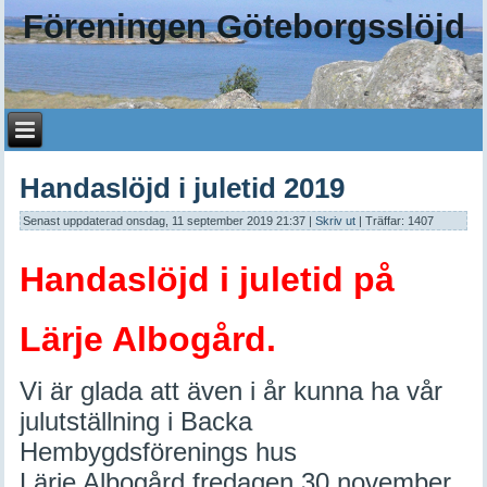
Föreningen Göteborgsslöjd
Handaslöjd i juletid 2019
Senast uppdaterad onsdag, 11 september 2019 21:37
|
Skriv ut
| Träffar: 1407
Handaslöjd i juletid på
Lärje Albogård.
Vi är glada att även i år kunna ha vår
julutställning i Backa
Hembygdsförenings hus
Lärje Albogård fredagen 30 november