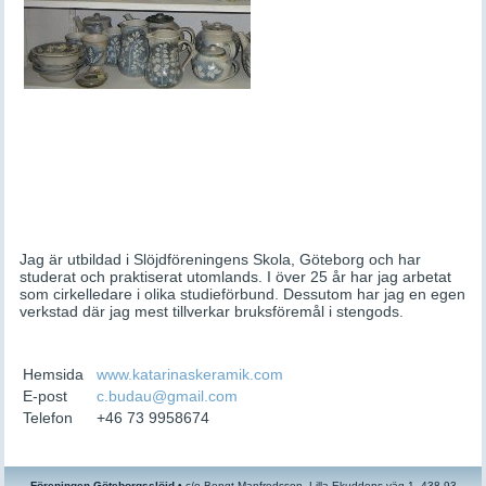
Jag är utbildad i Slöjdföreningens Skola, Göteborg och har
studerat och praktiserat utomlands. I över 25 år har jag arbetat
som cirkelledare i olika studieförbund. Dessutom har jag en egen
verkstad där jag mest tillverkar bruksföremål i stengods.
Hemsida
www.katarinaskeramik.com
E-post
c.budau@gmail.com
Telefon
+46 73 9958674
Föreningen Göteborgsslöjd
•
c/o
Bengt Manfredsson, Lilla Ekuddens väg 1, 438 93