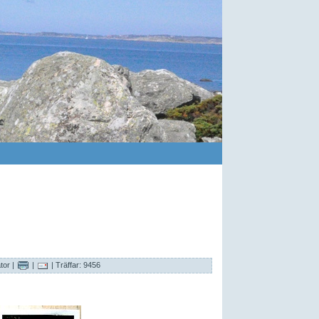
tor
|
|
| Träffar: 9456