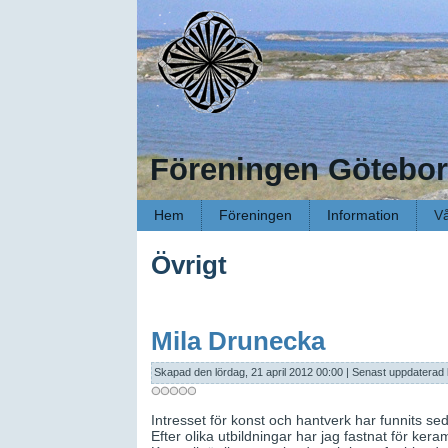
Föreningen Götebor
Hem
Föreningen
Information
Vå
Övrigt
Mila Drunecka
Skapad den lördag, 21 april 2012 00:00
|
Senast uppdaterad 
Intresset för konst och hantverk har funnits s
Efter olika utbildningar har jag fastnat för keram