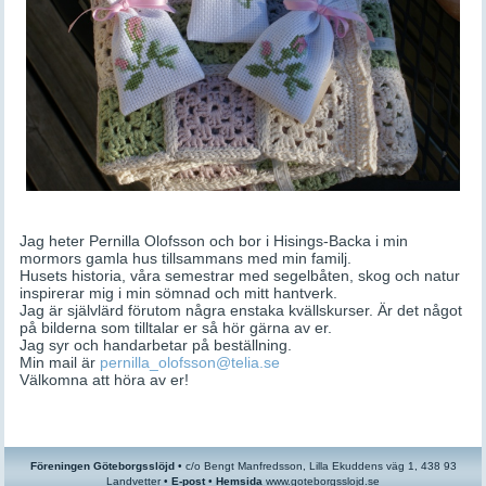
Jag heter Pernilla Olofsson och bor i Hisings-Backa i min
mormors gamla hus tillsammans med min familj.
Husets historia, våra semestrar med segelbåten, skog och natur
inspirerar mig i min sömnad och mitt hantverk.
Jag är självlärd förutom några enstaka kvällskurser. Är det något
på bilderna som tilltalar er så hör gärna av er.
Jag syr och handarbetar på beställning.
Min mail är
pernilla_olofsson@telia.se
Välkomna att höra av er!
Föreningen Göteborgsslöjd
•
c/o
Bengt Manfredsson, Lilla Ekuddens väg 1, 438 93
Landvetter •
E-post
•
Hemsida
www.goteborgsslojd.se