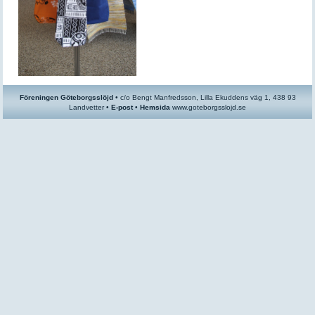
Föreningen Göteborgsslöjd
•
c/o
Bengt Manfredsson, Lilla Ekuddens väg 1, 438 93
Landvetter •
E-post
•
Hemsida
www.goteborgsslojd.se