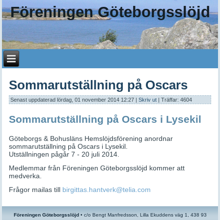
Föreningen Göteborgsslöjd
Sommarutställning på Oscars
Senast uppdaterad lördag, 01 november 2014 12:27
|
Skriv ut
| Träffar: 4604
Sommarutställning på Oscars i Lysekil
Göteborgs & Bohusläns Hemslöjdsförening anordnar
sommarutställning på Oscars i Lysekil.
Utställningen pågår 7 - 20 juli 2014.
Medlemmar från Föreningen Göteborgsslöjd kommer att
medverka.
Frågor mailas till
birgittas.hantverk@telia.com
Föreningen Göteborgsslöjd
•
c/o
Bengt Manfredsson, Lilla Ekuddens väg 1, 438 93